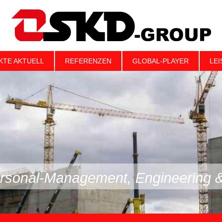
KTE AKTUELL
REFERENZEN
GLOBAL-PLAYER
LE
rsonal-Management, Engineering & 