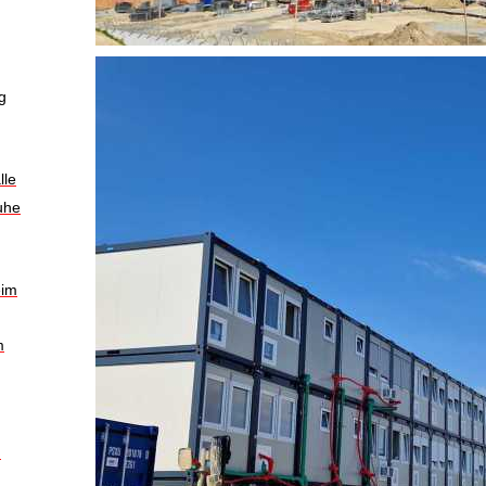
g
lle
uhe
m
eim
m
n