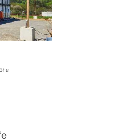
Höhe
fe